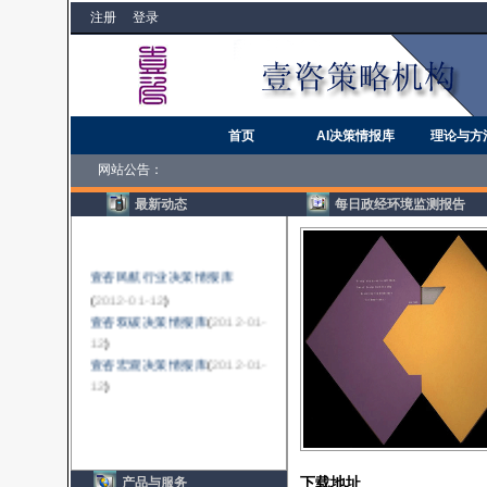
注册
登录
首页
AI决策情报库
理论与方
网站公告：
最新动态
每日政经环境监测报告
壹咨民航行业决策情报库
(
2012-01-12
)
壹咨双碳决策情报库
(
2012-01-
12
)
壹咨宏观决策情报库
(
2012-01-
12
)
下载地址
产品与服务