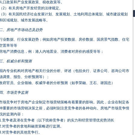
人口政策和产业发展政策、税收政策等。
（2）有关房地产开发经营的法律规定。
（3）有关国民经济社会发展计划、发展规划、土地利用总体规划、城市建设规划
和区域规划、城市发展战略等。
二、房地产市场动态及趋势
行业数据、行业发展趋势；例如房地产投资数据、房价数据、国房景气指数、住宅
空置率等等
房地产消费信息，例：港人内地置业、消费者对房价的感受等等；
三、权威分析和预测
国内专业机构对房地产相关行业的分析、评述（包括央行、证券公司、咨询公司市
场调查、报告、分析预测等）；
政府官员、企业领袖、权威学者的分析预测（如李荣融、王石、谢国忠）
四、市场竞争监测
市场竞争对于房地产企业制定市场营销策略有着重要的影响。因此，企业在制定各
种重要的市场营销决策之前，必须时刻注意竞争者的各种动向。房地产市场竞争情
况的监测内容：
1.竞争者及潜在竞争者（以下统称竞争者）的实力和经营管理优劣势消长
2.对竞争者的拿地和融资策略进行监测。
3.对竞争者的其他竞争行。