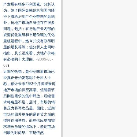
产发展有很多不利因素。分析认
为，除了国际金融危机和国内经
济下滑给房地产企业带来的影响
外，房地产市场自身也存在很多
问题，包括：在房地产业内部的
资源优化重组和市场份额的优化
重组进程中，迄今并没有取得明
显的增长等等；但分析人士同时
指出，从长远来看，房地产价格
有必涨的十大理由。
(
2009-05-
03
)
近期的热销，是否意味着市场已
经真正开始复苏呢？分析人士
称，预计未来2至3个月将迎来房
地产市场的供应高潮。但随着节
后刚性需求的集中释放，后续需
求将略显不足，届时，市场的销
售压力将再次凸显。因此，近期
市场的回升更多的是春节之后的
惯性作用使然。而在供应增加需
求增长放缓的情况下，谈论市场
回暖为时尚早。市场依然...