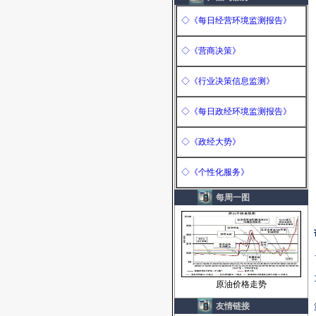
(
2012-01-12
)
中国中钢集团公司与我公司
◇《每日经营环境监测报告》
签定策略资讯服务协议
(
2012-01-12
)
◇《营商决策》
江苏省政府信息中心与我公
司签订策略资讯服务协议
◇《行业决策信息监测》
(
2012-01-12
)
中国金茂（集团）股份有限
◇《每日政经环境监测报告》
公司与我公司签订策略资讯
服务协议
(
2012-01-12
)
◇《政经大势》
山东东明石化集团有限公司
与我公司签定策略资讯服务
◇《个性化服务》
协议
(
2012-01-12
)
中国邮政储蓄银行有限责任
每周一图
公司扬州市发展和改革委员
会与我公司签...
(
2012-01-12
)
西安飞机国际航空制造股份
有限公司与我公司签定策略
资讯服务协议...
(
2012-01-12
)
上海市政府发展研究中心与
原油价格走势
我公司签定策略资讯服务协
议
(
2012-01-12
)
友情链接
吴江经济开发区与我公司签